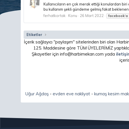
Kullanıcıların en çok merak ettiği konulardan biri
bu kullanım şekli gündeme gelmiş fakat beklenen 
ferhatkortak
Konu
26 Mart 2022
facebook’a
Etiketler
İçerik sağlayıcı "paylaşım" sitelerinden biri olan H
125. Maddesine göre TÜM ÜYELERİMİZ yaptıkları
Şikayetler için info@harbimekan.com yada
iletiş
içer
Uğur Ağdaş
-
evden eve nakliyat
-
kumaş kesim mak