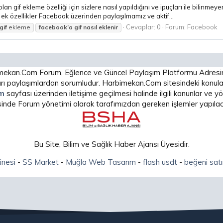
 olan gif ekleme özelliği için sizlere nasıl yapıldığını ve ipuçları ile bili
ek özellikler Facebook üzerinden paylaşılmamız ve aktif...
Cevaplar: 0
Forum:
Facebook
gif
ekleme
facebook’a
gif
nasıl
eklenir
arbimekan.Com Forum, Eğlence ve Güncel Paylaşım Platformu Adres
 paylaşımlardan sorumludur. Harbimekan.Com sitesindeki konular
im
sayfası üzerinden iletişime geçilmesi halinde ilgili kanunlar ve
isinde Forum yönetimi olarak tarafımızdan gereken işlemler yapılaca
Bu Site, Bilim ve Sağlık Haber Ajansı Üyesidir.
inesi
-
SS Market
-
Muğla Web Tasarım
-
flash usdt
-
beğeni satı