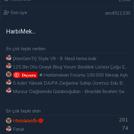
Son üye
am4511330
HarbiMekân
En çok tepki verilen
[XenGenTr] Style V9 - 9. Nesil tema indir
125 Bin Oto Onaylı Blog Yorum Backlink Listesi Çoğu Edu ve Gov Ücretsiz
🔉Harbimekan Forumu 100.000 Mesajı Aştı
𝐃𝐮𝐲𝐮𝐫𝐮
5 Adet Yüksek DA/PA Değerine Sahip Ücretsiz Edu Backlink
Munzur Dağlarında Gülabioğulları - Brastikli İbrahim Sevindik
En çok tepki alan
281
HarbiMekân
74
Faruk