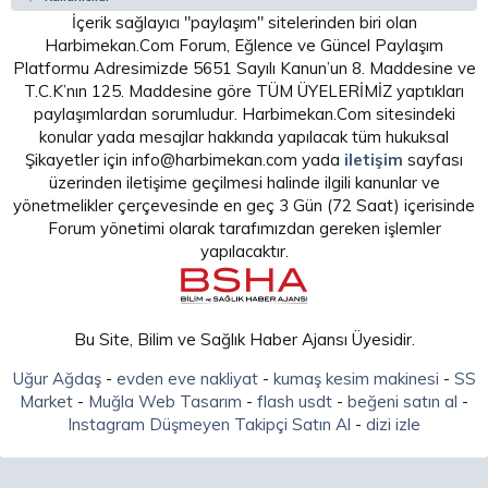
İçerik sağlayıcı "paylaşım" sitelerinden biri olan
Harbimekan.Com Forum, Eğlence ve Güncel Paylaşım
Platformu Adresimizde 5651 Sayılı Kanun’un 8. Maddesine ve
T.C.K’nın 125. Maddesine göre TÜM ÜYELERİMİZ yaptıkları
paylaşımlardan sorumludur. Harbimekan.Com sitesindeki
konular yada mesajlar hakkında yapılacak tüm hukuksal
Şikayetler için info@harbimekan.com yada
iletişim
sayfası
üzerinden iletişime geçilmesi halinde ilgili kanunlar ve
yönetmelikler çerçevesinde en geç 3 Gün (72 Saat) içerisinde
Forum yönetimi olarak tarafımızdan gereken işlemler
yapılacaktır.
Bu Site, Bilim ve Sağlık Haber Ajansı Üyesidir.
Uğur Ağdaş
-
evden eve nakliyat
-
kumaş kesim makinesi
-
SS
Market
-
Muğla Web Tasarım
-
flash usdt
-
beğeni satın al
-
Instagram Düşmeyen Takipçi Satın Al
-
dizi izle