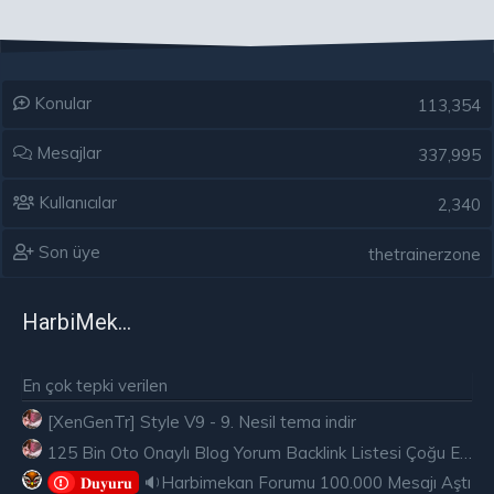
Konular
113,354
Mesajlar
337,995
Kullanıcılar
2,340
Son üye
thetrainerzone
HarbiMekân
En çok tepki verilen
[XenGenTr] Style V9 - 9. Nesil tema indir
125 Bin Oto Onaylı Blog Yorum Backlink Listesi Çoğu Edu ve Gov Ücretsiz
🔉Harbimekan Forumu 100.000 Mesajı Aştı
𝐃𝐮𝐲𝐮𝐫𝐮