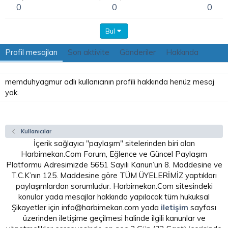
0
0
0
Bul
Profil mesajları
Son aktivite
Gönderiler
Hakkında
memduhyagmur adlı kullanıcının profili hakkında henüz mesaj
yok.
Kullanıcılar
İçerik sağlayıcı "paylaşım" sitelerinden biri olan
Harbimekan.Com Forum, Eğlence ve Güncel Paylaşım
Platformu Adresimizde 5651 Sayılı Kanun’un 8. Maddesine ve
T.C.K’nın 125. Maddesine göre TÜM ÜYELERİMİZ yaptıkları
paylaşımlardan sorumludur. Harbimekan.Com sitesindeki
konular yada mesajlar hakkında yapılacak tüm hukuksal
Şikayetler için info@harbimekan.com yada
iletişim
sayfası
üzerinden iletişime geçilmesi halinde ilgili kanunlar ve