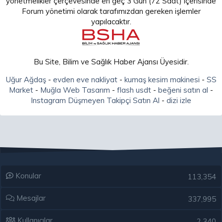
yönetmelikler çerçevesinde en geç 3 Gün (72 Saat) içerisinde
Forum yönetimi olarak tarafımızdan gereken işlemler
yapılacaktır.
Bu Site, Bilim ve Sağlık Haber Ajansı Üyesidir.
Uğur Ağdaş
-
evden eve nakliyat
-
kumaş kesim makinesi
-
SS
Market
-
Muğla Web Tasarım
-
flash usdt
-
beğeni satın al
-
Instagram Düşmeyen Takipçi Satın Al
-
dizi izle
Konular
113,354
Mesajlar
337,995
Kullanıcılar
2,340