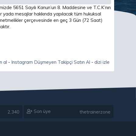
imizde 5651 Sayılı Kanun’un 8. Maddesine ve T.C.K’nın
 yada mesajlar hakkında yapılacak tüm hukuksal
 yönetmelikler çerçevesinde en geç 3 Gün (72 Saat)
ktır.
n al
-
Instagram Düşmeyen Takipçi Satın Al
-
dizi izle
Son üye
2,340
thetrainerzone