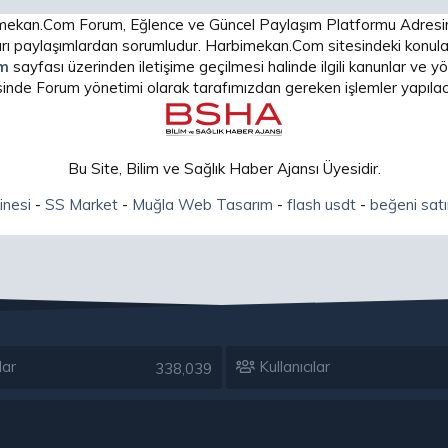
arbimekan.Com Forum, Eğlence ve Güncel Paylaşım Platformu Adres
 paylaşımlardan sorumludur. Harbimekan.Com sitesindeki konular
im
sayfası üzerinden iletişime geçilmesi halinde ilgili kanunlar ve
isinde Forum yönetimi olarak tarafımızdan gereken işlemler yapılaca
Bu Site, Bilim ve Sağlık Haber Ajansı Üyesidir.
inesi
-
SS Market
-
Muğla Web Tasarım
-
flash usdt
-
beğeni satı
lar
Kullanıcılar
338,039