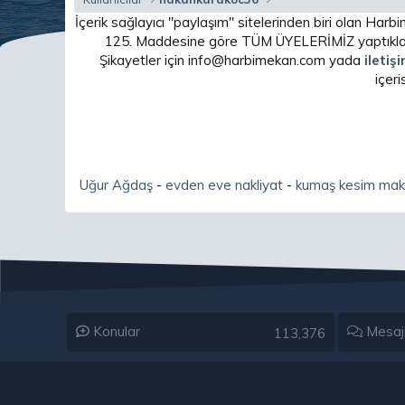
İçerik sağlayıcı "paylaşım" sitelerinden biri olan H
125. Maddesine göre TÜM ÜYELERİMİZ yaptıkları
Şikayetler için info@harbimekan.com yada
iletiş
içer
Uğur Ağdaş
-
evden eve nakliyat
-
kumaş kesim mak
Konular
Mesaj
113,376