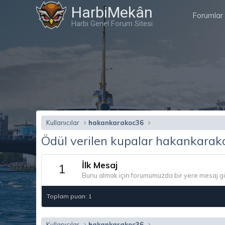
HarbiMekân
Forumlar
Harbi Genel Forum Sitesi
Kullanıcılar
hakankarakoc36
Ödül verilen kupalar hakankarak
İlk Mesaj
1
Bunu almak için forumumuzda bir yere mesaj g
Toplam puan: 1
Kullanıcılar
hakankarakoc36