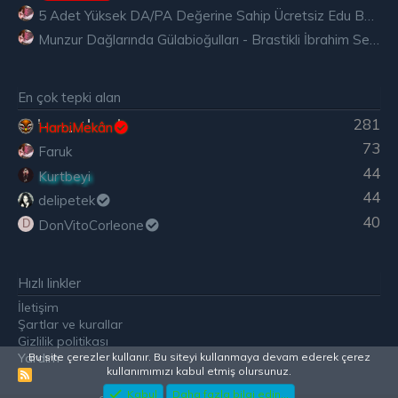
5 Adet Yüksek DA/PA Değerine Sahip Ücretsiz Edu Backlink
Munzur Dağlarında Gülabioğulları - Brastikli İbrahim Sevindik
En çok tepki alan
281
HarbiMekân
73
Faruk
44
Kurtbeyi
44
delipetek
40
DonVitoCorleone
D
Hızlı linkler
İletişim
Şartlar ve kurallar
Gizlilik politikası
Yardım
Bu site çerezler kullanır. Bu siteyi kullanmaya devam ederek çerez
kullanımımızı kabul etmiş olursunuz.
R
S
Kabul
Daha fazla bilgi edin...