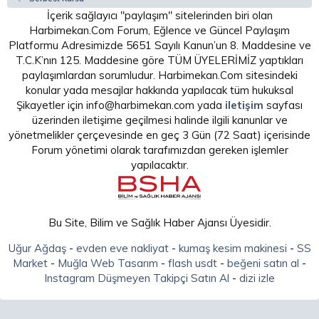
İçerik sağlayıcı "paylaşım" sitelerinden biri olan
Harbimekan.Com Forum, Eğlence ve Güncel Paylaşım
Platformu Adresimizde 5651 Sayılı Kanun’un 8. Maddesine ve
T.C.K’nın 125. Maddesine göre TÜM ÜYELERİMİZ yaptıkları
paylaşımlardan sorumludur. Harbimekan.Com sitesindeki
konular yada mesajlar hakkında yapılacak tüm hukuksal
Şikayetler için info@harbimekan.com yada
iletişim
sayfası
üzerinden iletişime geçilmesi halinde ilgili kanunlar ve
yönetmelikler çerçevesinde en geç 3 Gün (72 Saat) içerisinde
Forum yönetimi olarak tarafımızdan gereken işlemler
yapılacaktır.
Bu Site, Bilim ve Sağlık Haber Ajansı Üyesidir.
Uğur Ağdaş
-
evden eve nakliyat
-
kumaş kesim makinesi
-
SS
Market
-
Muğla Web Tasarım
-
flash usdt
-
beğeni satın al
-
Instagram Düşmeyen Takipçi Satın Al
-
dizi izle