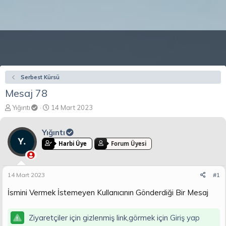
Serbest Kürsü
Mesaj 78
K
B
Yığıntı
14 Mart 2023
o
a
n
ş
Yığıntı
b
l
u
a
Harbi Üye
Forum Üyesi
y
n
u
g
b
ı
14 Mart 2023
#1
a
ç
ş
t
İsmini Vermek İstemeyen Kullanıcının Gönderdiği Bir Mesaj
l
a
a
r
t
i
Ziyaretçiler için gizlenmiş link,görmek için
Giriş yap
a
h