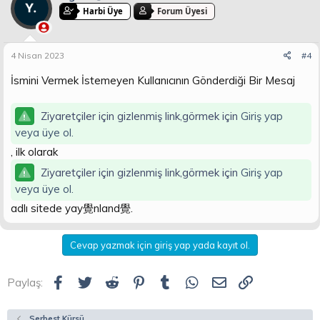
Harbi Üye
Forum Üyesi
4 Nisan 2023
#4
İsmini Vermek İstemeyen Kullanıcının Gönderdiği Bir Mesaj
Ziyaretçiler için gizlenmiş link,görmek için
Giriş yap
veya üye ol.
, ilk olarak
Ziyaretçiler için gizlenmiş link,görmek için
Giriş yap
veya üye ol.
adlı sitede yay覺nland覺.
Cevap yazmak için giriş yap yada kayıt ol.
Facebook
Twitter
Reddit
Pinterest
Tumblr
WhatsApp
E-posta
Link
Paylaş:
Serbest Kürsü