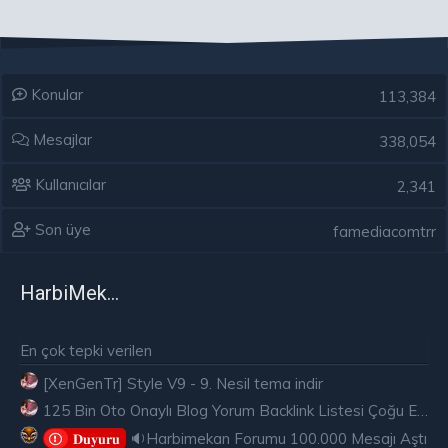
Konular
113,384
Mesajlar
338,054
Kullanıcılar
2,341
Son üye
famediacomtrr
HarbiMekân
En çok tepki verilen
[XenGenTr] Style V9 - 9. Nesil tema indir
125 Bin Oto Onaylı Blog Yorum Backlink Listesi Çoğu Edu ve Gov Ücretsiz
🔉Harbimekan Forumu 100.000 Mesajı Aştı
𝐃𝐮𝐲𝐮𝐫𝐮