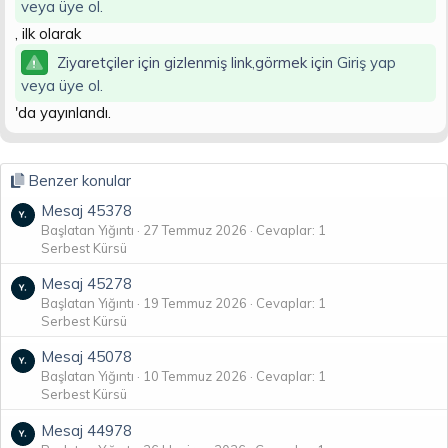
veya üye ol.
n
i
, ilk olarak
Ziyaretçiler için gizlenmiş link,görmek için
Giriş yap
veya üye ol.
'da yayınlandı.
Benzer konular
Mesaj 45378
Başlatan Yığıntı
27 Temmuz 2026
Cevaplar: 1
Serbest Kürsü
Mesaj 45278
Başlatan Yığıntı
19 Temmuz 2026
Cevaplar: 1
Serbest Kürsü
Mesaj 45078
Başlatan Yığıntı
10 Temmuz 2026
Cevaplar: 1
Serbest Kürsü
Mesaj 44978