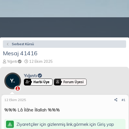
Serbest Kürsü
Mesaj 41416
K
B
Yığıntı
12 Ekim 2025
o
a
n
ş
Yığıntı
b
l
u
a
Harbi Üye
Forum Üyesi
y
n
u
g
b
ı
12 Ekim 2025
#1
a
ç
ş
t
%%% Lâ İlâhe İllallah %%%
l
a
a
r
t
i
Ziyaretçiler için gizlenmiş link,görmek için
Giriş yap
a
h