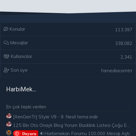
Konular
113,397
Mesajlar
338,082
Kullanıcılar
2,341
Son üye
famediacomtrr
HarbiMekân
En çok tepki verilen
[XenGenTr] Style V9 - 9. Nesil tema indir
125 Bin Oto Onaylı Blog Yorum Backlink Listesi Çoğu Edu ve Gov Ücretsiz
🔉Harbimekan Forumu 100.000 Mesajı Aştı
𝐃𝐮𝐲𝐮𝐫𝐮