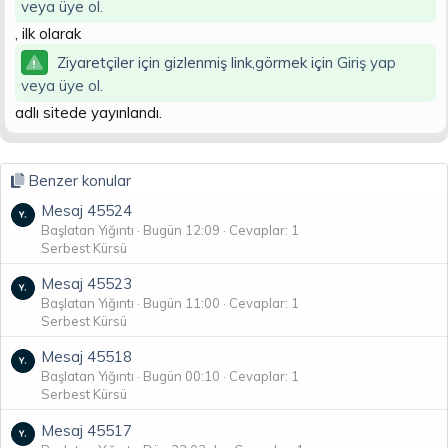
veya üye ol.
n
i
, ilk olarak
Ziyaretçiler için gizlenmiş link,görmek için
Giriş yap
veya üye ol.
adlı sitede yayınlandı.
Benzer konular
Mesaj 45524
Başlatan Yığıntı
Bugün 12:09
Cevaplar: 1
Serbest Kürsü
Mesaj 45523
Başlatan Yığıntı
Bugün 11:00
Cevaplar: 1
Serbest Kürsü
Mesaj 45518
Başlatan Yığıntı
Bugün 00:10
Cevaplar: 1
Serbest Kürsü
Mesaj 45517