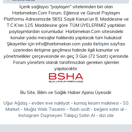
İçerik sağlayıcı "paylaşım" sitelerinden biri olan
Harbimekan.Com Forum, Eğlence ve Güncel Paylaşım
Platformu Adresimizde 5651 Sayılı Kanun’un 8. Maddesine ve
T.C.K’nın 125. Maddesine göre TÜM ÜYELERİMİZ yaptıkları
paylaşımlardan sorumludur. Harbimekan.Com sitesindeki
konular yada mesajlar hakkında yapılacak tüm hukuksal
Şikayetler için info@harbimekan.com yada
iletişim
sayfası
üzerinden iletişime geçilmesi halinde ilgili kanunlar ve
yönetmelikler çerçevesinde en geç 3 Gün (72 Saat) içerisinde
Forum yönetimi olarak tarafımızdan gereken işlemler
yapılacaktır.
Bu Site, Bilim ve Sağlık Haber Ajansı Üyesidir.
Uğur Ağdaş
-
evden eve nakliyat
-
kumaş kesim makinesi
-
SS
Market
-
Muğla Web Tasarım
-
flash usdt
-
beğeni satın al
-
Instagram Düşmeyen Takipçi Satın Al
-
dizi izle