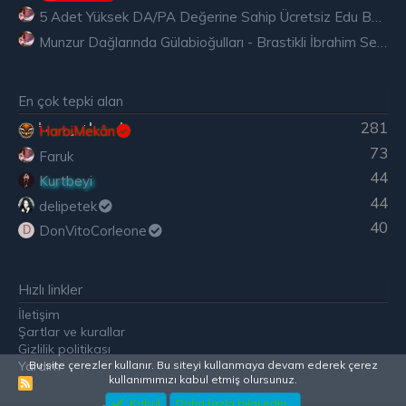
5 Adet Yüksek DA/PA Değerine Sahip Ücretsiz Edu Backlink
Munzur Dağlarında Gülabioğulları - Brastikli İbrahim Sevindik
En çok tepki alan
281
HarbiMekân
73
Faruk
44
Kurtbeyi
44
delipetek
40
DonVitoCorleone
D
Hızlı linkler
İletişim
Şartlar ve kurallar
Gizlilik politikası
Bu site çerezler kullanır. Bu siteyi kullanmaya devam ederek çerez
Yardım
kullanımımızı kabul etmiş olursunuz.
R
S
Kabul
Daha fazla bilgi edin...