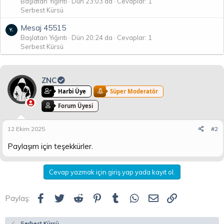
Başlatan Yığıntı
Dün 23:03 da
Cevaplar: 1
Serbest Kürsü
Mesaj 45515
Başlatan Yığıntı
Dün 20:24 da
Cevaplar: 1
Serbest Kürsü
ZNC
Harbi Üye
Süper Moderatör
Forum Üyesi
12 Ekim 2025
#2
Paylaşım için teşekkürler.
Cevap yazmak için giriş yap yada kayıt ol.
Facebook
Twitter
Reddit
Pinterest
Tumblr
WhatsApp
E-posta
Link
Paylaş:
Serbest Kürsü