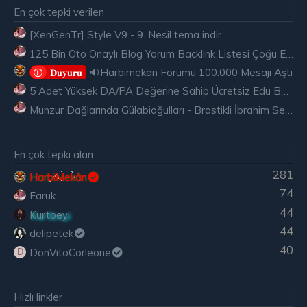
En çok tepki verilen
[XenGenTr] Style V9 - 9. Nesil tema indir
125 Bin Oto Onaylı Blog Yorum Backlink Listesi Çoğu Edu ve Gov Ücretsiz
🔉Harbimekan Forumu 100.000 Mesajı Aştı
𝐃𝐮𝐲𝐮𝐫𝐮
5 Adet Yüksek DA/PA Değerine Sahip Ücretsiz Edu Backlink
Munzur Dağlarında Gülabioğulları - Brastikli İbrahim Sevindik
En çok tepki alan
281
HarbiMekân
74
Faruk
44
Kurtbeyi
44
delipetek
40
DonVitoCorleone
D
Hızlı linkler