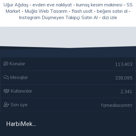
Uğur Ağdaş
-
evden eve nakliyat
-
kumaş kesim makinesi
-
SS
Market
-
Muğla Web Tasarım
-
flash usdt
-
beğeni satın al
-
Instagram Düşmeyen Takipçi Satın Al
-
dizi izle
Konular
113,403
Mesajlar
338,095
Kullanıcılar
2,341
Son üye
famediacomtrr
HarbiMekân