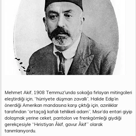
Mehmet Akif, 1908 Temmuz'unda sokağa fırlayan mitingcileri
eleştirdiği için, “hürriyete düşman zavallı”, Halide Edip’in
önerdiği Amerikan mandasına karşı çıktığı için, azınlıklar
tarafından “ortaçağ kafalı tehlikeli adam”, Mısır’da entari giyip
dolaşmak yerine ceket, pantolon ve frenkgömleği giydiği
gerekçesiyle “Hıristiyan Âkif, gavur Âkif” olarak
tanımlanıyordu.