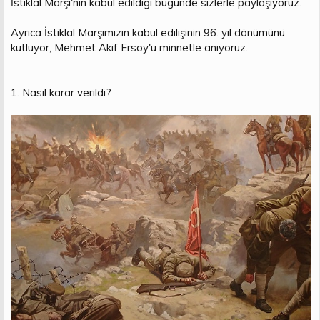
İstiklal Marşı'nın kabul edildiği bugünde sizlerle paylaşıyoruz.
t
i
a
h
Ayrıca İstiklal Marşımızın kabul edilişinin 96. yıl dönümünü
n
i
kutluyor, Mehmet Akif Ersoy'u minnetle anıyoruz.
1. Nasıl karar verildi?