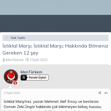
Türk Tarihi
İstiklal Marşı, İstiklal Marşı; Hakkında Bilmeniz
Gereken 12 şey
K
B
MenTürkem
2 Eylül 2021
o
a
n
ş
MenTürkem
b
l
u
a
Forum Üyesi
y
n
u
g
b
ı
2 Eylül 2021
#1
a
ç
ş
t
İstiklal Marşı'mız, yazarı Mehmet Akif Ersoy ve bestecisi
l
a
Osman Zeki Üngör hakkında çok bilinmeyen birkaç hususu,
a
r