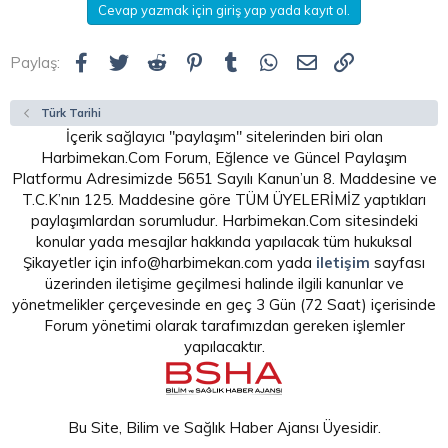
Cevap yazmak için giriş yap yada kayıt ol.
Facebook
Twitter
Reddit
Pinterest
Tumblr
WhatsApp
E-posta
Link
Paylaş:
Türk Tarihi
İçerik sağlayıcı "paylaşım" sitelerinden biri olan
Harbimekan.Com Forum, Eğlence ve Güncel Paylaşım
Platformu Adresimizde 5651 Sayılı Kanun’un 8. Maddesine ve
T.C.K’nın 125. Maddesine göre TÜM ÜYELERİMİZ yaptıkları
paylaşımlardan sorumludur. Harbimekan.Com sitesindeki
konular yada mesajlar hakkında yapılacak tüm hukuksal
Şikayetler için info@harbimekan.com yada
iletişim
sayfası
üzerinden iletişime geçilmesi halinde ilgili kanunlar ve
yönetmelikler çerçevesinde en geç 3 Gün (72 Saat) içerisinde
Forum yönetimi olarak tarafımızdan gereken işlemler
yapılacaktır.
Bu Site, Bilim ve Sağlık Haber Ajansı Üyesidir.