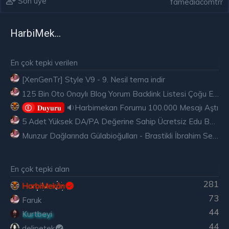
Son üye
famediacomtrr
HarbiMekân
En çok tepki verilen
[XenGenTr] Style V9 - 9. Nesil tema indir
125 Bin Oto Onaylı Blog Yorum Backlink Listesi Çoğu Edu ve Gov Ücretsiz
🔉Harbimekan Forumu 100.000 Mesajı Aştı
𝐃𝐮𝐲𝐮𝐫𝐮
5 Adet Yüksek DA/PA Değerine Sahip Ücretsiz Edu Backlink
Munzur Dağlarında Gülabioğulları - Brastikli İbrahim Sevindik
En çok tepki alan
281
HarbiMekân
73
Faruk
44
Kurtbeyi
44
delipetek