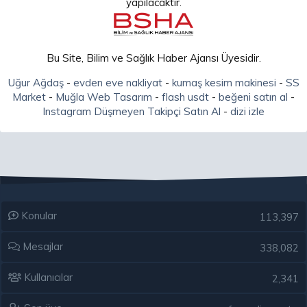
yapılacaktır.
Bu Site, Bilim ve Sağlık Haber Ajansı Üyesidir.
Uğur Ağdaş
-
evden eve nakliyat
-
kumaş kesim makinesi
-
SS
Market
-
Muğla Web Tasarım
-
flash usdt
-
beğeni satın al
-
Instagram Düşmeyen Takipçi Satın Al
-
dizi izle
Konular
113,397
Mesajlar
338,082
Kullanıcılar
2,341