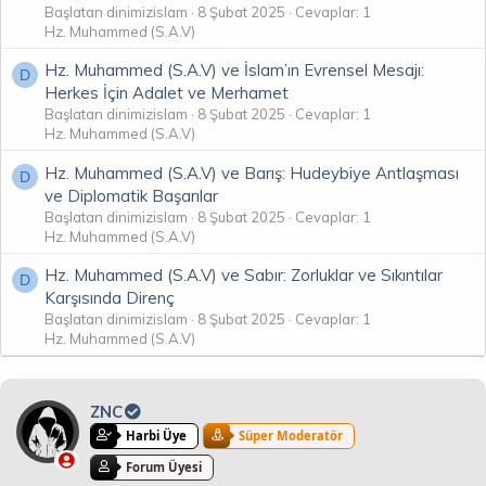
Başlatan dinimizislam
8 Şubat 2025
Cevaplar: 1
Hz. Muhammed (S.A.V)
Hz. Muhammed (S.A.V) ve İslam’ın Evrensel Mesajı:
D
Herkes İçin Adalet ve Merhamet
Başlatan dinimizislam
8 Şubat 2025
Cevaplar: 1
Hz. Muhammed (S.A.V)
Hz. Muhammed (S.A.V) ve Barış: Hudeybiye Antlaşması
D
ve Diplomatik Başarılar
Başlatan dinimizislam
8 Şubat 2025
Cevaplar: 1
Hz. Muhammed (S.A.V)
Hz. Muhammed (S.A.V) ve Sabır: Zorluklar ve Sıkıntılar
D
Karşısında Direnç
Başlatan dinimizislam
8 Şubat 2025
Cevaplar: 1
Hz. Muhammed (S.A.V)
ZNC
Harbi Üye
Süper Moderatör
Forum Üyesi