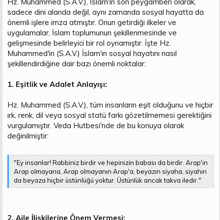
Hz. Muhammed (S.A.V.), İslam'ın son peygamberi olarak,
t
i
sadece dini alanda değil, aynı zamanda sosyal hayatta da
a
h
önemli işlere imza atmıştır. Onun getirdiği ilkeler ve
n
i
uygulamalar, İslam toplumunun şekillenmesinde ve
gelişmesinde belirleyici bir rol oynamıştır. İşte Hz.
Muhammed'in (S.A.V.) İslam'ın sosyal hayatını nasıl
şekillendirdiğine dair bazı önemli noktalar:
1. Eşitlik ve Adalet Anlayışı:
Hz. Muhammed (S.A.V.), tüm insanların eşit olduğunu ve hiçbir
ırk, renk, dil veya sosyal statü farkı gözetilmemesi gerektiğini
vurgulamıştır. Veda Hutbesi'nde de bu konuya olarak
değinilmiştir:
"Ey insanlar! Rabbiniz birdir ve hepinizin babası da birdir. Arap'ın
Arap olmayana, Arap olmayanın Arap'a, beyazın siyaha, siyahın
da beyaza hiçbir üstünlüğü yoktur. Üstünlük ancak takva iledir."
2. Aile İlişkilerine Önem Vermesi: