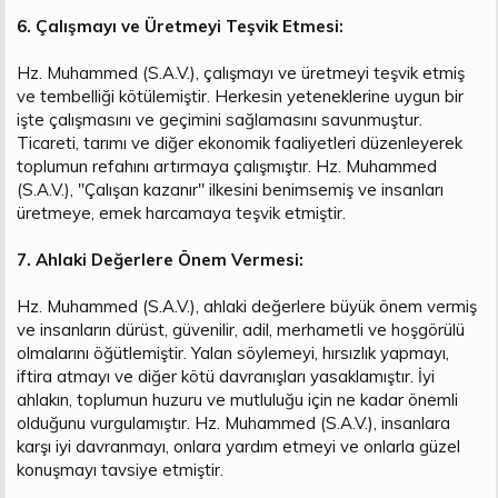
6. Çalışmayı ve Üretmeyi Teşvik Etmesi:
Hz. Muhammed (S.A.V.), çalışmayı ve üretmeyi teşvik etmiş
ve tembelliği kötülemiştir. Herkesin yeteneklerine uygun bir
işte çalışmasını ve geçimini sağlamasını savunmuştur.
Ticareti, tarımı ve diğer ekonomik faaliyetleri düzenleyerek
toplumun refahını artırmaya çalışmıştır. Hz. Muhammed
(S.A.V.), "Çalışan kazanır" ilkesini benimsemiş ve insanları
üretmeye, emek harcamaya teşvik etmiştir.
7. Ahlaki Değerlere Önem Vermesi:
Hz. Muhammed (S.A.V.), ahlaki değerlere büyük önem vermiş
ve insanların dürüst, güvenilir, adil, merhametli ve hoşgörülü
olmalarını öğütlemiştir. Yalan söylemeyi, hırsızlık yapmayı,
iftira atmayı ve diğer kötü davranışları yasaklamıştır. İyi
ahlakın, toplumun huzuru ve mutluluğu için ne kadar önemli
olduğunu vurgulamıştır. Hz. Muhammed (S.A.V.), insanlara
karşı iyi davranmayı, onlara yardım etmeyi ve onlarla güzel
konuşmayı tavsiye etmiştir.