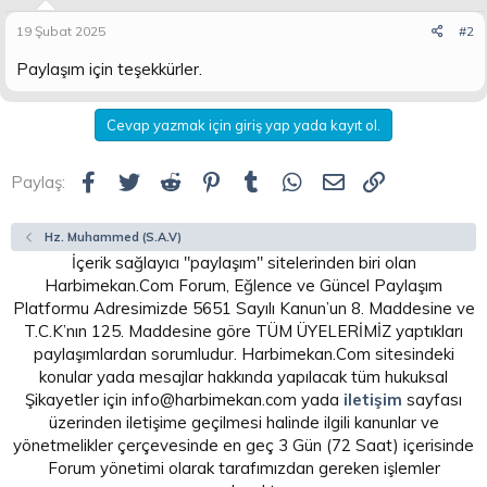
19 Şubat 2025
#2
Paylaşım için teşekkürler.
Cevap yazmak için giriş yap yada kayıt ol.
Facebook
Twitter
Reddit
Pinterest
Tumblr
WhatsApp
E-posta
Link
Paylaş:
Hz. Muhammed (S.A.V)
İçerik sağlayıcı "paylaşım" sitelerinden biri olan
Harbimekan.Com Forum, Eğlence ve Güncel Paylaşım
Platformu Adresimizde 5651 Sayılı Kanun’un 8. Maddesine ve
T.C.K’nın 125. Maddesine göre TÜM ÜYELERİMİZ yaptıkları
paylaşımlardan sorumludur. Harbimekan.Com sitesindeki
konular yada mesajlar hakkında yapılacak tüm hukuksal
Şikayetler için info@harbimekan.com yada
iletişim
sayfası
üzerinden iletişime geçilmesi halinde ilgili kanunlar ve
yönetmelikler çerçevesinde en geç 3 Gün (72 Saat) içerisinde
Forum yönetimi olarak tarafımızdan gereken işlemler