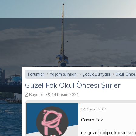
Forumlar
Yaşam & İnsan
Çocuk Dünyası
Okul Önces
Güzel Fok Okul Öncesi Şiirler
K
B
Ruyaloji
14 Kasım 2021
o
a
n
ş
14 Kasım 2021
b
l
u
a
Canım Fok
y
n
u
g
ne güzel dalıp çıkarsın sul
b
ı