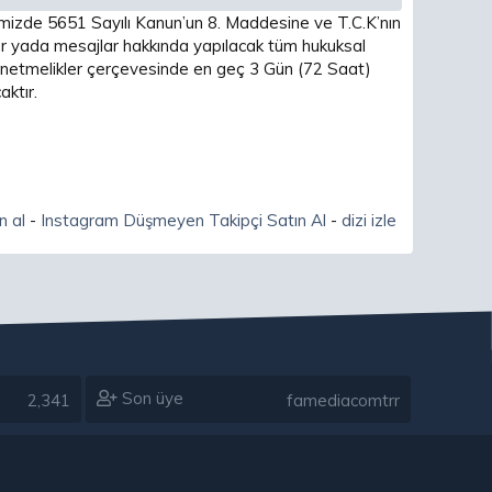
imizde 5651 Sayılı Kanun’un 8. Maddesine ve T.C.K’nın
 yada mesajlar hakkında yapılacak tüm hukuksal
 yönetmelikler çerçevesinde en geç 3 Gün (72 Saat)
ktır.
n al
-
Instagram Düşmeyen Takipçi Satın Al
-
dizi izle
Son üye
2,341
famediacomtrr