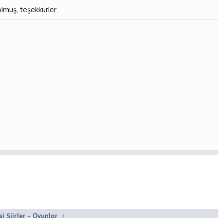
olmuş, teşekkürler.
i Şiirler - Oyunlar