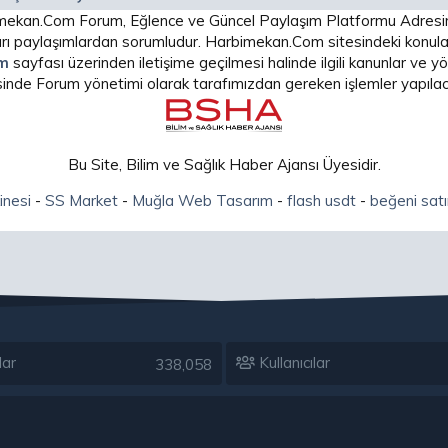
arbimekan.Com Forum, Eğlence ve Güncel Paylaşım Platformu Adres
 paylaşımlardan sorumludur. Harbimekan.Com sitesindeki konular
im
sayfası üzerinden iletişime geçilmesi halinde ilgili kanunlar ve
isinde Forum yönetimi olarak tarafımızdan gereken işlemler yapılaca
Bu Site, Bilim ve Sağlık Haber Ajansı Üyesidir.
inesi
-
SS Market
-
Muğla Web Tasarım
-
flash usdt
-
beğeni satı
lar
Kullanıcılar
338,058