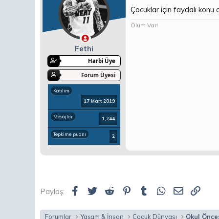
Çocuklar için faydalı konu 
Ölüm Var!
Fethi
Harbi Üye
Forum Üyesi
Katılım
17 Mart 2019
Mesajlar
1,244
Tepkime puanı
2
Facebook
Twitter
Reddit
Pinterest
Tumblr
WhatsApp
E-posta
Link
Paylaş:
Forumlar
Yaşam & İnsan
Çocuk Dünyası
Okul Önces