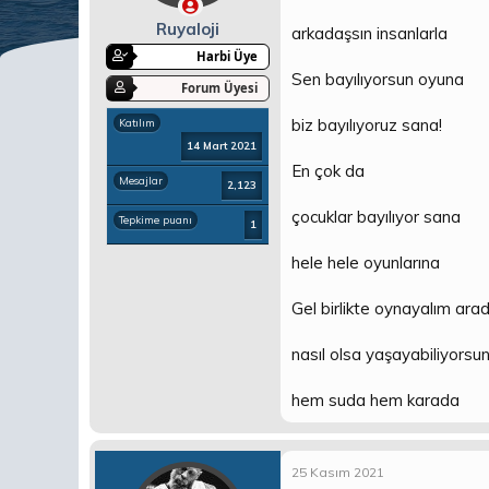
a
ç
ş
t
Ruyaloji
arkadaşsın insanlarla
l
a
Harbi Üye
a
r
Sen bayılıyorsun oyuna
t
i
Forum Üyesi
a
h
biz bayılıyoruz sana!
Katılım
n
i
14 Mart 2021
En çok da
Mesajlar
2,123
çocuklar bayılıyor sana
Tepkime puanı
1
hele hele oyunlarına
Gel birlikte oynayalım ara
nasıl olsa yaşayabiliyorsu
hem suda hem karada
25 Kasım 2021