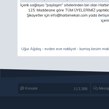
İçerik sağlayıcı "paylaşım" sitelerinden biri olan H
125. Maddesine göre TÜM ÜYELERİMİZ yaptıkları
Şikayetler için info@harbimekan.com yada
iletiş
içer
Uğur Ağdaş
-
evden eve nakliyat
-
kumaş kesim mak
Konular
Mesaj
113,386