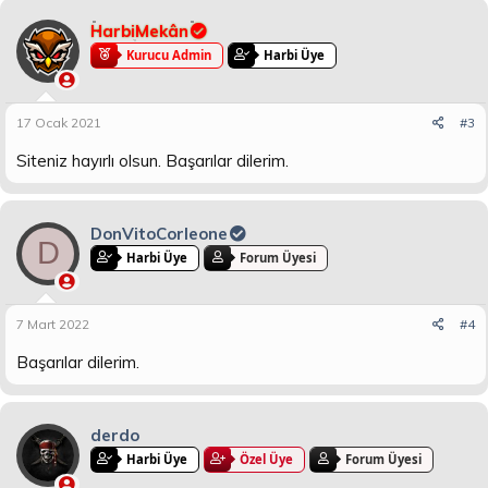
HarbiMekân
Kurucu Admin
Harbi Üye
17 Ocak 2021
#3
Siteniz hayırlı olsun. Başarılar dilerim.
DonVitoCorleone
D
Harbi Üye
Forum Üyesi
7 Mart 2022
#4
Başarılar dilerim.
derdo
Harbi Üye
Özel Üye
Forum Üyesi