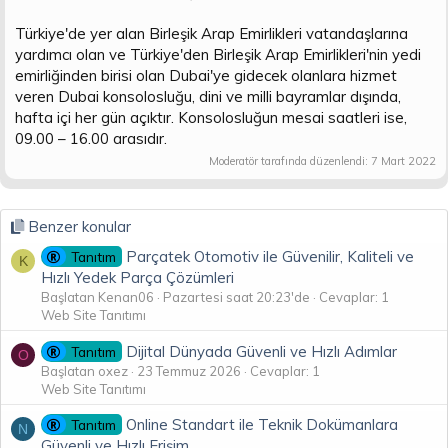
Türkiye'de yer alan Birleşik Arap Emirlikleri vatandaşlarına
yardımcı olan ve Türkiye'den Birleşik Arap Emirlikleri'nin yedi
emirliğinden birisi olan Dubai'ye gidecek olanlara hizmet
veren Dubai konsolosluğu, dini ve milli bayramlar dışında,
hafta içi her gün açıktır. Konsolosluğun mesai saatleri ise,
09.00 – 16.00 arasıdır.
Moderatör tarafında düzenlendi:
7 Mart 2022
Benzer konular
Parçatek Otomotiv ile Güvenilir, Kaliteli ve
Tanıtım
K
Hızlı Yedek Parça Çözümleri
Başlatan Kenan06
Pazartesi saat 20:23'de
Cevaplar: 1
Web Site Tanıtımı
Dijital Dünyada Güvenli ve Hızlı Adımlar
Tanıtım
O
Başlatan oxez
23 Temmuz 2026
Cevaplar: 1
Web Site Tanıtımı
Online Standart ile Teknik Dokümanlara
Tanıtım
N
Güvenli ve Hızlı Erişim