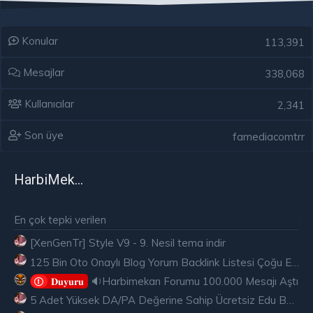
Konular
113,391
Mesajlar
338,068
Kullanıcılar
2,341
Son üye
famediacomtrr
HarbiMekân
En çok tepki verilen
[XenGenTr] Style V9 - 9. Nesil tema indir
125 Bin Oto Onaylı Blog Yorum Backlink Listesi Çoğu Edu ve Gov Ücretsiz
🔉Harbimekan Forumu 100.000 Mesajı Aştı
𝐃𝐮𝐲𝐮𝐫𝐮
5 Adet Yüksek DA/PA Değerine Sahip Ücretsiz Edu Backlink