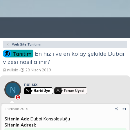
Web Site Tanıtımı
En hızlı ve en kolay şekilde Dubai
Tanıtım
vizesi nasıl alınır?
K
B
nullsix
28 Nisan 2019
o
a
n
ş
nullsix
b
l
N
u
a
Harbi Üye
Forum Üyesi
y
n
u
g
b
ı
28 Nisan 2019
#1
a
ç
ş
t
Sitenin Adı:
Dubai Konsolosluğu
l
a
Sitenin Adresi:
a
r