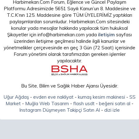
Harbimekan.Com Forum, Eğlence ve Güncel Paylaşım
Platformu Adresimizde 5651 Sayılı Kanun’un 8. Maddesine ve
T.C.K’nın 125. Maddesine göre TÜM ÜYELERİMİZ yaptıkları
paylaşımlardan sorumludur. Harbimekan.Com sitesindeki
konular yada mesajlar hakkında yapılacak tüm hukuksal
Şikayetler için info@harbimekan.com yada
iletişim
sayfası
üzerinden iletişime geçilmesi halinde ilgili kanunlar ve
yönetmelikler çerçevesinde en geç 3 Gün (72 Saat) içerisinde
Forum yönetimi olarak tarafımızdan gereken işlemler
yapılacaktır.
Bu Site, Bilim ve Sağlık Haber Ajansı Üyesidir.
Uğur Ağdaş
-
evden eve nakliyat
-
kumaş kesim makinesi
-
SS
Market
-
Muğla Web Tasarım
-
flash usdt
-
beğeni satın al
-
Instagram Düşmeyen Takipçi Satın Al
-
dizi izle