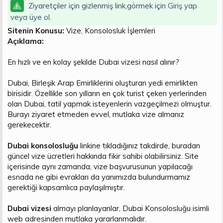
t
i
Ziyaretçiler için gizlenmiş link,görmek için
Giriş yap
a
h
veya üye ol.
n
i
Sitenin Konusu:
Vize, Konsolosluk İşlemleri
Açıklama:
En hızlı ve en kolay şekilde Dubai vizesi nasıl alınır?
Dubai, Birleşik Arap Emirliklerini oluşturan yedi emirlikten
birisidir. Özellikle son yılların en çok turist çeken yerlerinden
olan Dubai, tatil yapmak isteyenlerin vazgeçilmezi olmuştur.
Burayı ziyaret etmeden evvel, mutlaka vize almanız
gerekecektir.
Dubai konsolosluğu
linkine tıkladığınız takdirde, buradan
güncel vize ücretleri hakkında fikir sahibi olabilirsiniz. Site
içerisinde aynı zamanda, vize başvurusunun yapılacağı
esnada ne gibi evrakları da yanımızda bulundurmamız
gerektiği kapsamlıca paylaşılmıştır.
Dubai vizesi
almayı planlayanlar, Dubai Konsolosluğu isimli
web adresinden mutlaka yararlanmalıdır.