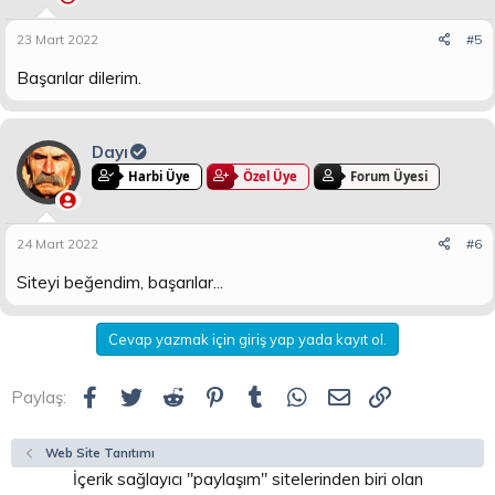
23 Mart 2022
#5
Başarılar dilerim.
Dayı
Harbi Üye
Özel Üye
Forum Üyesi
24 Mart 2022
#6
Siteyi beğendim, başarılar...
Cevap yazmak için giriş yap yada kayıt ol.
Facebook
Twitter
Reddit
Pinterest
Tumblr
WhatsApp
E-posta
Link
Paylaş:
Web Site Tanıtımı
İçerik sağlayıcı "paylaşım" sitelerinden biri olan