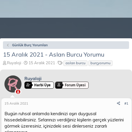
Günlük Burç Yorumları
15 Aralık 2021 - Aslan Burcu Yorumu
K
B
E
Ruyaloji
15 Aralık 2021
aslan burcu
burçyorumu
o
a
t
n
ş
i
Ruyaloji
b
l
k
u
a
e
Harbi Üye
Forum Üyesi
y
n
t
u
g
l
b
ı
e
15 Aralık 2021
#1
a
ç
r
ş
t
Bugün ruhsal anlamda kendinizi aşırı duygusal
l
a
hissedebilirsiniz. Sırlarınızı verdiğiniz kişilerin gerçek yüzlerini
a
r
görmek üzeresiniz, içinizdeki sesi dinlerseniz zararlı
t
i
a
h