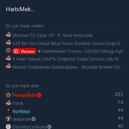
HarbiMekân
En çok tepki verilen
[XenGenTr] Style V9 - 9. Nesil tema indir
125 Bin Oto Onaylı Blog Yorum Backlink Listesi Çoğu Edu ve Gov Ücretsiz
🔉Harbimekan Forumu 100.000 Mesajı Aştı
𝐃𝐮𝐲𝐮𝐫𝐮
5 Adet Yüksek DA/PA Değerine Sahip Ücretsiz Edu Backlink
Munzur Dağlarında Gülabioğulları - Brastikli İbrahim Sevindik
En çok tepki alan
281
HarbiMekân
74
Faruk
44
Kurtbeyi
44
delipetek
40
DonVitoCorleone
D