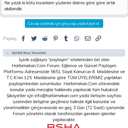
Ne yazık ki kötü insanların yüzlerini daima göre göre artık
akıllandik.
Cevap yazmak için giriş yap yada kayıt ol.
Facebook
Twitter
Reddit
Pinterest
Tumblr
WhatsApp
E-posta
Link
Paylaş:
Günlük Burç Yorumları
İçerik sağlayıcı "paylaşım" sitelerinden biri olan
Harbimekan.Com Forum, Eğlence ve Güncel Paylaşım
Platformu Adresimizde 5651 Sayılı Kanun’un 8. Maddesine ve
T.C.K’nın 125. Maddesine göre TÜM ÜYELERİMİZ yaptıkları
paylaşımlardan sorumludur. Harbimekan.Com sitesindeki
konular yada mesajlar hakkında yapılacak tüm hukuksal
Şikayetler için info@harbimekan.com yada
iletişim
sayfası
üzerinden iletişime geçilmesi halinde ilgili kanunlar ve
yönetmelikler çerçevesinde en geç 3 Gün (72 Saat) içerisinde
Forum yönetimi olarak tarafımızdan gereken işlemler
yapılacaktır.