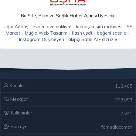
Bu Site, Bilim ve Sağlık Haber Ajansı Üyesidir.
Uğur Ağdaş
-
evden eve nakliyat
-
kumaş kesim makinesi
-
SS
Market
-
Muğla Web Tasarım
-
flash usdt
-
beğeni satın al
-
Instagram Düşmeyen Takipçi Satın Al
-
dizi izle
Konular
113,405
Mesajlar
338,099
Kullanıcılar
2,341
Son üye
famediacomtrr